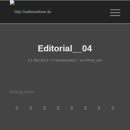
Editorial__04
/
/
13. Mai 2014
0 Kommentare
von
Photi_ww
Eintrag teilen