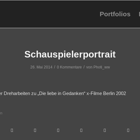
Portfolios
Schauspielerportrait
/
/
26. Mai 2014
0 Kommentare
von
Photi_ww
r Dreharbeiten zu „Die liebe in Gedanken“ x-Filme Berlin 2002
en