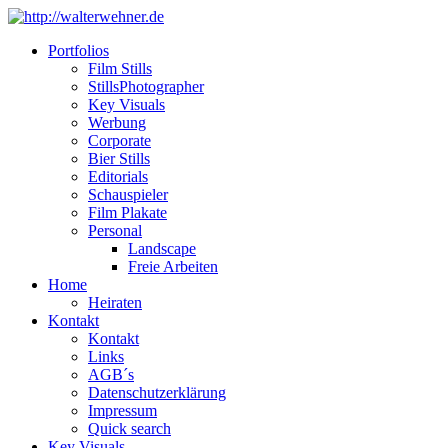
Portfolios
Film Stills
StillsPhotographer
Key Visuals
Werbung
Corporate
Bier Stills
Editorials
Schauspieler
Film Plakate
Personal
Landscape
Freie Arbeiten
Home
Heiraten
Kontakt
Kontakt
Links
AGB´s
Datenschutzerklärung
Impressum
Quick search
Key Visuals