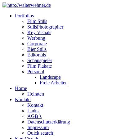
Portfolios
Film Stills
StillsPhotographer
Key Visuals
Werbung
Corporate
Bier Stills
Editorials
Schauspieler
Film Plakate
Personal
Landscape
Freie Arbeiten
Home
Heiraten
Kontakt
Kontakt
Links
AGB´s
Datenschutzerklärung
Impressum
Quick search
Key Visuals