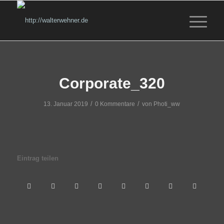
Corporate_320
/
/
13. Januar 2019
0 Kommentare
von
Photi_ww
Eintrag teilen