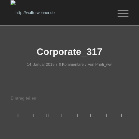
Corporate_317
/
/
14. Januar 2019
0 Kommentare
von
Photi_ww
Eintrag teilen