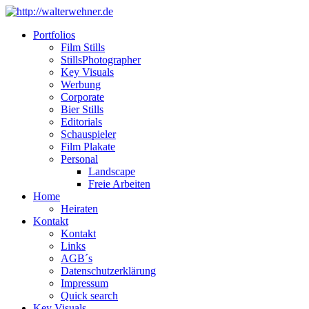
Portfolios
Film Stills
StillsPhotographer
Key Visuals
Werbung
Corporate
Bier Stills
Editorials
Schauspieler
Film Plakate
Personal
Landscape
Freie Arbeiten
Home
Heiraten
Kontakt
Kontakt
Links
AGB´s
Datenschutzerklärung
Impressum
Quick search
Key Visuals