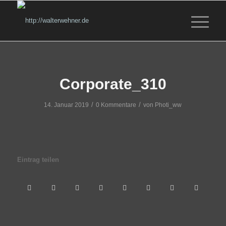
Corporate_310
/
/
14. Januar 2019
0 Kommentare
von
Photi_ww
Eintrag teilen