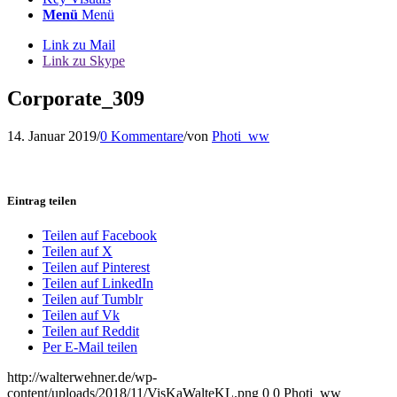
Menü
Menü
Link zu Mail
Link zu Skype
Corporate_309
14. Januar 2019
/
0 Kommentare
/
von
Photi_ww
Eintrag teilen
Teilen auf Facebook
Teilen auf X
Teilen auf Pinterest
Teilen auf LinkedIn
Teilen auf Tumblr
Teilen auf Vk
Teilen auf Reddit
Per E-Mail teilen
http://walterwehner.de/wp-
content/uploads/2018/11/VisKaWalteKL.png
0
0
Photi_ww