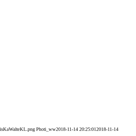
/VisKaWalteKL.png
Photi_ww
2018-11-14 20:25:01
2018-11-14