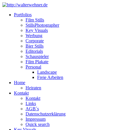
Portfolios
Film Stills
StillsPhotographer
Key Visuals
Werbung
Corporate
Bier Stills
Editorials
Schauspieler
Film Plakate
Personal
Landscape
Freie Arbeiten
Home
Heiraten
Kontakt
Kontakt
Links
AGB´s
Datenschutzerklärung
Impressum
Quick search
Key Visuals