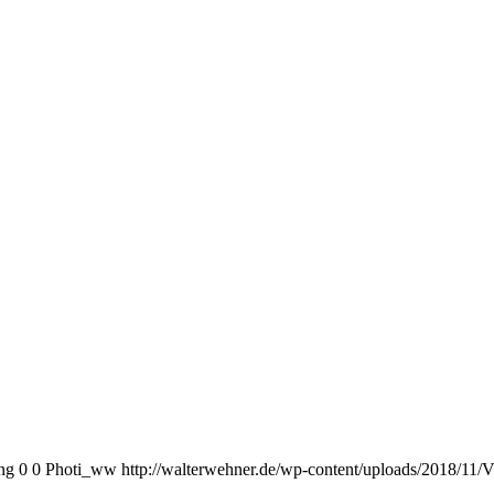
ng
0
0
Photi_ww
http://walterwehner.de/wp-content/uploads/2018/11