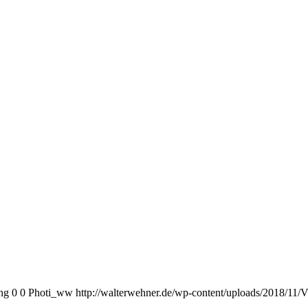
ng
0
0
Photi_ww
http://walterwehner.de/wp-content/uploads/2018/11