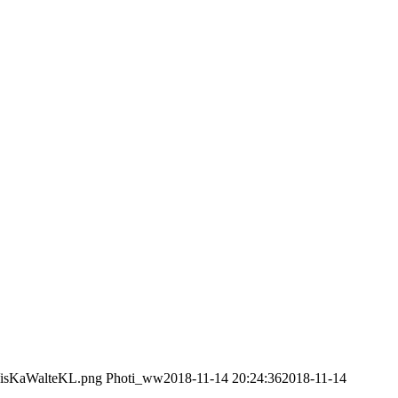
/VisKaWalteKL.png
Photi_ww
2018-11-14 20:24:36
2018-11-14