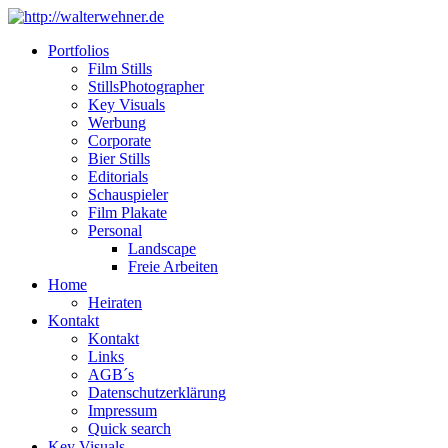
Portfolios
Film Stills
StillsPhotographer
Key Visuals
Werbung
Corporate
Bier Stills
Editorials
Schauspieler
Film Plakate
Personal
Landscape
Freie Arbeiten
Home
Heiraten
Kontakt
Kontakt
Links
AGB´s
Datenschutzerklärung
Impressum
Quick search
Key Visuals