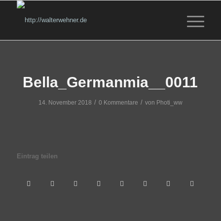
Bella_Germanmia__0011
/
/
14. November 2018
0 Kommentare
von
Photi_ww
Eintrag teilen