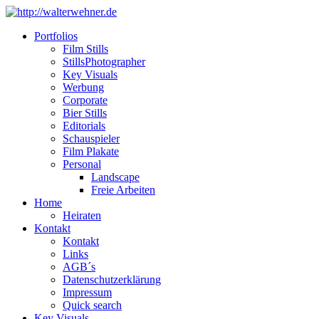
Portfolios
Film Stills
StillsPhotographer
Key Visuals
Werbung
Corporate
Bier Stills
Editorials
Schauspieler
Film Plakate
Personal
Landscape
Freie Arbeiten
Home
Heiraten
Kontakt
Kontakt
Links
AGB´s
Datenschutzerklärung
Impressum
Quick search
Key Visuals