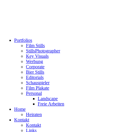
Portfolios
Film Stills
StillsPhotographer
Key Visuals
Werbung
Corporate
Bier Stills
Editorials
Schauspieler
Film Plakate
Personal
Landscape
Freie Arbeiten
Home
Heiraten
Kontakt
Kontakt
Links