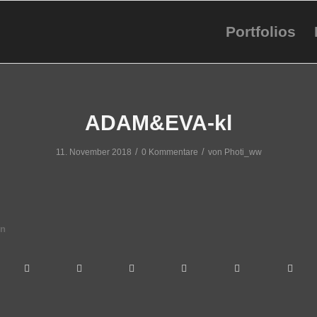
Portfolios
ADAM&EVA-kl
/
/
11. November 2018
0 Kommentare
von
Photi_ww
en