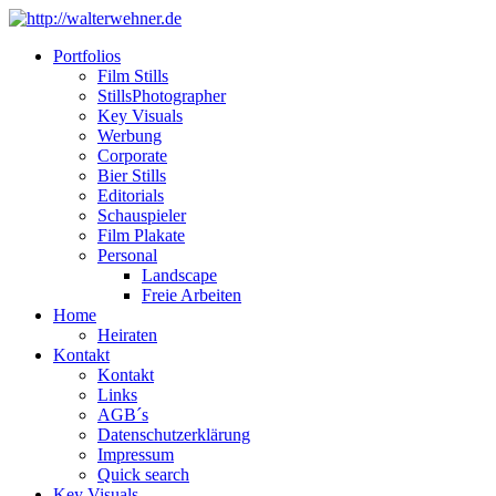
Portfolios
Film Stills
StillsPhotographer
Key Visuals
Werbung
Corporate
Bier Stills
Editorials
Schauspieler
Film Plakate
Personal
Landscape
Freie Arbeiten
Home
Heiraten
Kontakt
Kontakt
Links
AGB´s
Datenschutzerklärung
Impressum
Quick search
Key Visuals