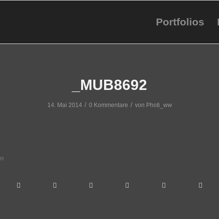
Portfolios
_MUB8692
/
/
14. Mai 2014
0 Kommentare
von
Photi_ww
en