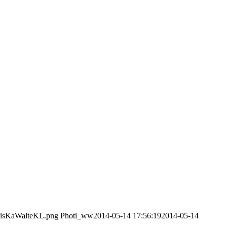
/VisKaWalteKL.png
Photi_ww
2014-05-14 17:56:19
2014-05-14