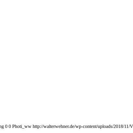
ng
0
0
Photi_ww
http://walterwehner.de/wp-content/uploads/2018/11