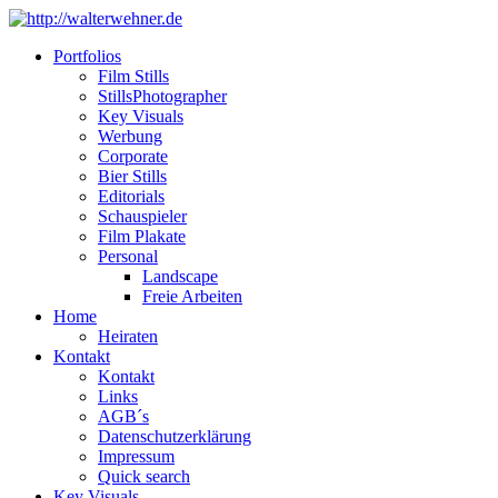
Portfolios
Film Stills
StillsPhotographer
Key Visuals
Werbung
Corporate
Bier Stills
Editorials
Schauspieler
Film Plakate
Personal
Landscape
Freie Arbeiten
Home
Heiraten
Kontakt
Kontakt
Links
AGB´s
Datenschutzerklärung
Impressum
Quick search
Key Visuals