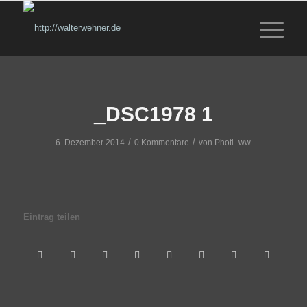
_DSC1978 1
/
/
6. Dezember 2014
0 Kommentare
von
Photi_ww
Eintrag teilen