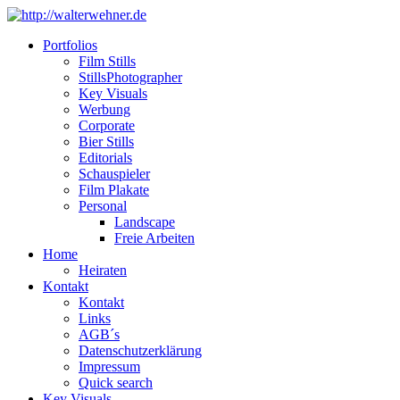
Portfolios
Film Stills
StillsPhotographer
Key Visuals
Werbung
Corporate
Bier Stills
Editorials
Schauspieler
Film Plakate
Personal
Landscape
Freie Arbeiten
Home
Heiraten
Kontakt
Kontakt
Links
AGB´s
Datenschutzerklärung
Impressum
Quick search
Key Visuals