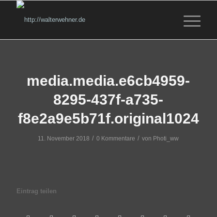
media.media.e6cb4959-
8295-437f-a735-
f8e2a9e5b71f.original1024
/
/
11. November 2018
0 Kommentare
von
Photi_ww
Eintrag teilen