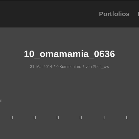
Portfolios
10_omamamia_0636
/
/
31. Mai 2014
0 Kommentare
von
Photi_ww
en