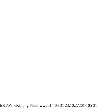
/VisKaWalteKL.png
Photi_ww
2014-05-31 23:10:27
2014-05-31