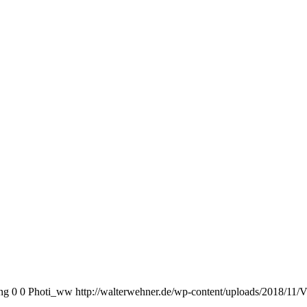
ng
0
0
Photi_ww
http://walterwehner.de/wp-content/uploads/2018/11