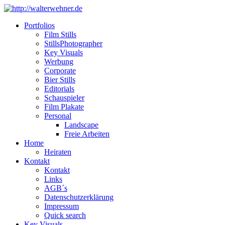
Portfolios
Film Stills
StillsPhotographer
Key Visuals
Werbung
Corporate
Bier Stills
Editorials
Schauspieler
Film Plakate
Personal
Landscape
Freie Arbeiten
Home
Heiraten
Kontakt
Kontakt
Links
AGB´s
Datenschutzerklärung
Impressum
Quick search
Key Visuals