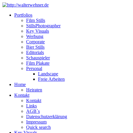
Portfolios
Film Stills
StillsPhotographer
Key Visuals
Werbung
Corporate
Bier Stills
Editorials
Schauspieler
Film Plakate
Personal
Landscape
Freie Arbeiten
Home
Heiraten
Kontakt
Kontakt
Links
AGB´s
Datenschutzerklärung
Impressum
Quick search
Key Visuals