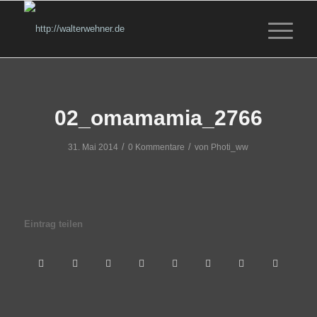
02_omamamia_2766
/
/
31. Mai 2014
0 Kommentare
von
Photi_ww
Eintrag teilen