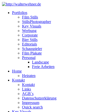
Portfolios
Film Stills
StillsPhotographer
Key Visuals
Werbung
Corporate
Bier Stills
Editorials
Schauspieler
Film Plakate
Personal
Landscape
Freie Arbeiten
Home
Heiraten
Kontakt
Kontakt
Links
AGB´s
Datenschutzerklärung
Impressum
Quick search
Key Visuals