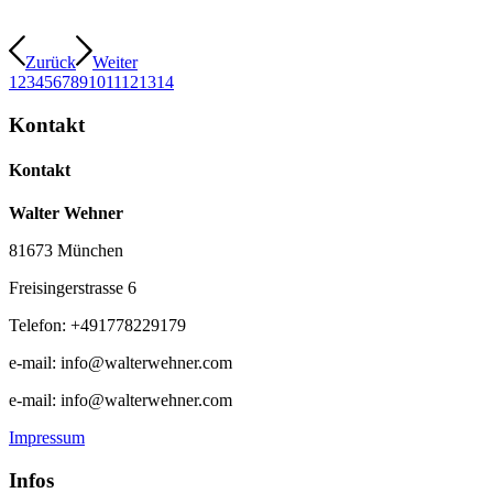
Zurück
Weiter
1
2
3
4
5
6
7
8
9
10
11
12
13
14
Kontakt
Kontakt
Walter Wehner
81673 München
Freisingerstrasse 6
Telefon: +491778229179
e-mail: info@walterwehner.com
e-mail: info@walterwehner.com
Impressum
Infos